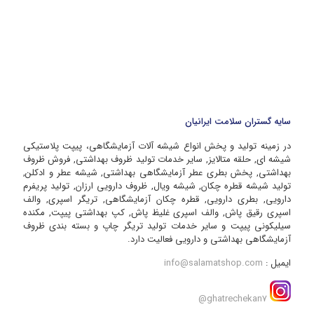
سایه گستران سلامت ایرانیان
در زمینه تولید و پخش انواع شیشه آلات آزمایشگاهی، پیپت پلاستیکی
شیشه ای, حلقه متالایز, سایر خدمات تولید ظروف بهداشتی, فروش ظروف
بهداشتی, پخش بطری عطر آزمایشگاهی بهداشتی, شیشه عطر و ادکلن,
تولید شیشه قطره چکان, شیشه ویال, ظروف دارویی ارزان, تولید پریفرم
دارویی, بطری دارویی, قطره چکان آزمایشگاهی, تریگر اسپری, والف
اسپری رقیق پاش, والف اسپری غلیظ پاش, کپ بهداشتی پیپت, مکنده
سیلیکونی پیپت و سایر خدمات تولید تریگر چاپ و بسته بندی ظروف
آزمایشگاهی بهداشتی و دارویی فعالیت دارد.
ایمیل :
info@salamatshop.com
ghatrechekan7@