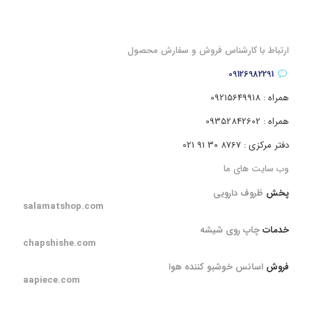
ارتباط با کارشناس فروش و سفارش محصول
09126982291
همراه : 09215649918
همراه : 09352842602
دفتر مرکزی : 8767 30 91 021
وب سایت های ما
پخش
ظروف دارویی
salamatshop.com
خدمات
چاپ روی شیشه
chapshishe.com
فروش
اسانس خوشبو کننده هوا
aapiece.com