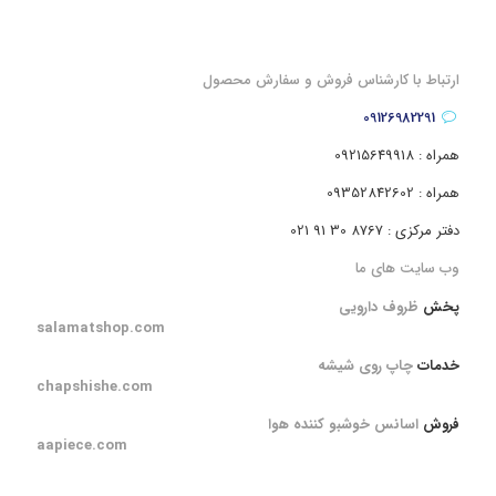
ارتباط با کارشناس فروش و سفارش محصول
09126982291
همراه : 09215649918
همراه : 09352842602
دفتر مرکزی : 8767 30 91 021
وب سایت های ما
پخش
ظروف دارویی
salamatshop.com
خدمات
چاپ روی شیشه
chapshishe.com
فروش
اسانس خوشبو کننده هوا
aapiece.com