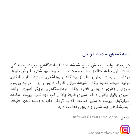
سایه گستران سلامت ایرانیان
در زمینه تولید و پخش انواع شیشه آلات آزمایشگاهی، پیپت پلاستیکی
شیشه ای, حلقه متالایز, سایر خدمات تولید ظروف بهداشتی, فروش ظروف
بهداشتی, پخش بطری عطر آزمایشگاهی بهداشتی, شیشه عطر و ادکلن,
تولید شیشه قطره چکان, شیشه ویال, ظروف دارویی ارزان, تولید پریفرم
دارویی, بطری دارویی, قطره چکان آزمایشگاهی, تریگر اسپری, والف
اسپری رقیق پاش, والف اسپری غلیظ پاش, کپ بهداشتی پیپت, مکنده
سیلیکونی پیپت و سایر خدمات تولید تریگر چاپ و بسته بندی ظروف
آزمایشگاهی بهداشتی و دارویی فعالیت دارد.
ایمیل :
info@salamatshop.com
ghatrechekan7@