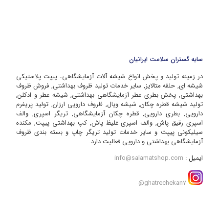
سایه گستران سلامت ایرانیان
در زمینه تولید و پخش انواع شیشه آلات آزمایشگاهی، پیپت پلاستیکی
شیشه ای, حلقه متالایز, سایر خدمات تولید ظروف بهداشتی, فروش ظروف
بهداشتی, پخش بطری عطر آزمایشگاهی بهداشتی, شیشه عطر و ادکلن,
تولید شیشه قطره چکان, شیشه ویال, ظروف دارویی ارزان, تولید پریفرم
دارویی, بطری دارویی, قطره چکان آزمایشگاهی, تریگر اسپری, والف
اسپری رقیق پاش, والف اسپری غلیظ پاش, کپ بهداشتی پیپت, مکنده
سیلیکونی پیپت و سایر خدمات تولید تریگر چاپ و بسته بندی ظروف
آزمایشگاهی بهداشتی و دارویی فعالیت دارد.
ایمیل :
info@salamatshop.com
ghatrechekan7@