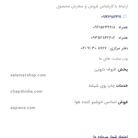
ارتباط با کارشناس فروش و سفارش محصول
09126982291
همراه : 09215649918
همراه : 09352842602
دفتر مرکزی : 8767 30 91 021
وب سایت های ما
پخش
ظروف دارویی
salamatshop.com
خدمات
چاپ روی شیشه
chapshishe.com
فروش
اسانس خوشبو کننده هوا
aapiece.com
اعتماد شما، سرمایه ما