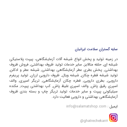
سایه گستران سلامت ایرانیان
در زمینه تولید و پخش انواع شیشه آلات آزمایشگاهی، پیپت پلاستیکی
شیشه ای, حلقه متالایز, سایر خدمات تولید ظروف بهداشتی, فروش ظروف
بهداشتی, پخش بطری عطر آزمایشگاهی بهداشتی, شیشه عطر و ادکلن,
تولید شیشه قطره چکان, شیشه ویال, ظروف دارویی ارزان, تولید پریفرم
دارویی, بطری دارویی, قطره چکان آزمایشگاهی, تریگر اسپری, والف
اسپری رقیق پاش, والف اسپری غلیظ پاش, کپ بهداشتی پیپت, مکنده
سیلیکونی پیپت و سایر خدمات تولید تریگر چاپ و بسته بندی ظروف
آزمایشگاهی بهداشتی و دارویی فعالیت دارد.
ایمیل :
info@salamatshop.com
ghatrechekan7@