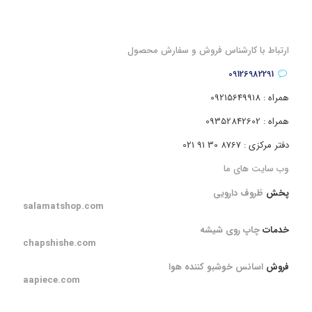
ارتباط با کارشناس فروش و سفارش محصول
09126982291
همراه : 09215649918
همراه : 09352842602
دفتر مرکزی : 8767 30 91 021
وب سایت های ما
پخش
ظروف دارویی
salamatshop.com
خدمات
چاپ روی شیشه
chapshishe.com
فروش
اسانس خوشبو کننده هوا
aapiece.com