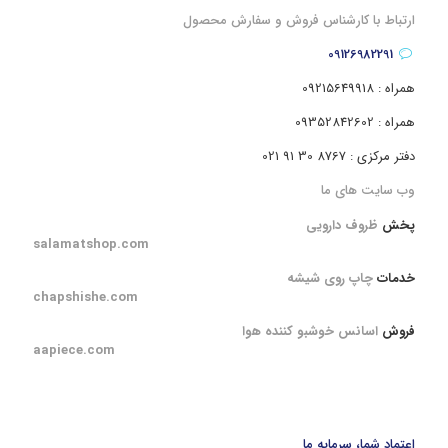
ارتباط با کارشناس فروش و سفارش محصول
09126982291
همراه : 09215649918
همراه : 09352842602
دفتر مرکزی : 8767 30 91 021
وب سایت های ما
پخش
ظروف دارویی
salamatshop.com
خدمات
چاپ روی شیشه
chapshishe.com
فروش
اسانس خوشبو کننده هوا
aapiece.com
اعتماد شما، سرمایه ما