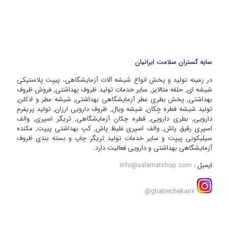
سایه گستران سلامت ایرانیان
در زمینه تولید و پخش انواع شیشه آلات آزمایشگاهی، پیپت پلاستیکی
شیشه ای, حلقه متالایز, سایر خدمات تولید ظروف بهداشتی, فروش ظروف
بهداشتی, پخش بطری عطر آزمایشگاهی بهداشتی, شیشه عطر و ادکلن,
تولید شیشه قطره چکان, شیشه ویال, ظروف دارویی ارزان, تولید پریفرم
دارویی, بطری دارویی, قطره چکان آزمایشگاهی, تریگر اسپری, والف
اسپری رقیق پاش, والف اسپری غلیظ پاش, کپ بهداشتی پیپت, مکنده
سیلیکونی پیپت و سایر خدمات تولید تریگر چاپ و بسته بندی ظروف
آزمایشگاهی بهداشتی و دارویی فعالیت دارد.
ایمیل :
info@salamatshop.com
ghatrechekan7@