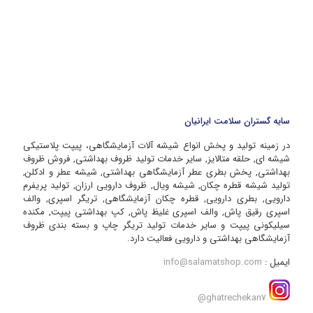
سایه گستران سلامت ایرانیان
در زمینه تولید و پخش انواع شیشه آلات آزمایشگاهی، پیپت پلاستیکی
شیشه ای, حلقه متالایز, سایر خدمات تولید ظروف بهداشتی, فروش ظروف
بهداشتی, پخش بطری عطر آزمایشگاهی بهداشتی, شیشه عطر و ادکلن,
تولید شیشه قطره چکان, شیشه ویال, ظروف دارویی ارزان, تولید پریفرم
دارویی, بطری دارویی, قطره چکان آزمایشگاهی, تریگر اسپری, والف
اسپری رقیق پاش, والف اسپری غلیظ پاش, کپ بهداشتی پیپت, مکنده
سیلیکونی پیپت و سایر خدمات تولید تریگر چاپ و بسته بندی ظروف
آزمایشگاهی بهداشتی و دارویی فعالیت دارد.
ایمیل :
info@salamatshop.com
ghatrechekan7@