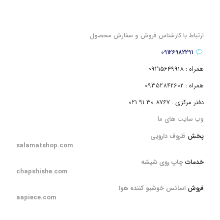
ارتباط با کارشناس فروش و سفارش محصول
09126982291
همراه : 09215649918
همراه : 09352842602
دفتر مرکزی : 8767 30 91 021
وب سایت های ما
پخش
ظروف دارویی
salamatshop.com
خدمات
چاپ روی شیشه
chapshishe.com
فروش
اسانس خوشبو کننده هوا
aapiece.com