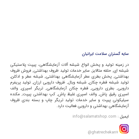
سایه گستران سلامت ایرانیان
در زمینه تولید و پخش انواع شیشه آلات آزمایشگاهی، پیپت پلاستیکی
شیشه ای, حلقه متالایز, سایر خدمات تولید ظروف بهداشتی, فروش ظروف
بهداشتی, پخش بطری عطر آزمایشگاهی بهداشتی, شیشه عطر و ادکلن,
تولید شیشه قطره چکان, شیشه ویال, ظروف دارویی ارزان, تولید پریفرم
دارویی, بطری دارویی, قطره چکان آزمایشگاهی, تریگر اسپری, والف
اسپری رقیق پاش, والف اسپری غلیظ پاش, کپ بهداشتی پیپت, مکنده
سیلیکونی پیپت و سایر خدمات تولید تریگر چاپ و بسته بندی ظروف
آزمایشگاهی بهداشتی و دارویی فعالیت دارد.
ایمیل :
info@salamatshop.com
ghatrechekan7@