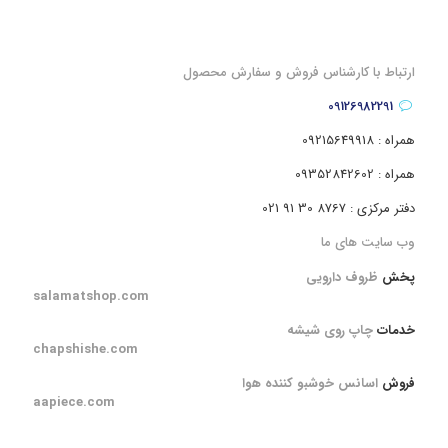
ارتباط با کارشناس فروش و سفارش محصول
09126982291
همراه : 09215649918
همراه : 09352842602
دفتر مرکزی : 8767 30 91 021
وب سایت های ما
پخش
ظروف دارویی
salamatshop.com
خدمات
چاپ روی شیشه
chapshishe.com
فروش
اسانس خوشبو کننده هوا
aapiece.com