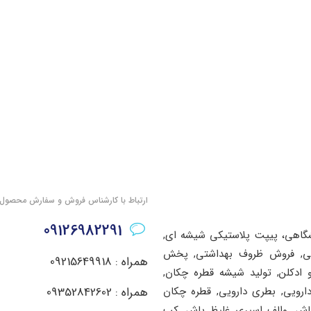
ارتباط با کارشناس فروش و سفارش محصول
09126982291
شگاهی، پیپت پلاستیکی شیشه ای,
اشتی, فروش ظروف بهداشتی, پخش
همراه : 09215649918
ادکلن, تولید شیشه قطره چکان,
دارویی, بطری دارویی, قطره چکان
همراه : 09352842602
پاش, والف اسپری غلیظ پاش, کپ