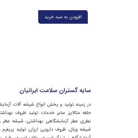
افزودن به سبد خرید
سایه گستران سلامت ایرانیان
در زمینه تولید و پخش انواع شیشه آلات آزمای
حلقه متالایز, سایر خدمات تولید ظروف بهد
بطری عطر آزمایشگاهی بهداشتی, شیشه عطر و 
شیشه ویال, ظروف دارویی ارزان, تولید پریفرم 
آزمایشگاهی, تریگر اسپری, والف اسپری رقیق 