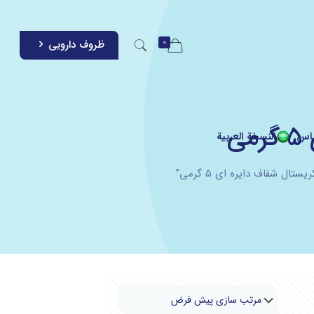
0
ظروف دارویی
ی
اس
النسخة العربية
ل شفاف دایره ای 5 گرمی”