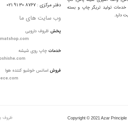
دفتر مرکزی : 8767 30 91 021
خدمات تولید تریگر چاپ و بسته
ت دارد.
وب سایت های ما
پخش
ظروف دارویی
amatshop.com
خدمات
چاپ روی شیشه
pshishe.com
فروش
اسانس خوشبو کننده هوا
iece.com
ظروف ب
Copyright © 2021 Azar Principle