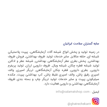
سایه گستران سلامت ایرانیان
در زمینه تولید و پخش انواع شیشه آلات آزمایشگاهی، پیپت پلاستیکی
شیشه ای, حلقه متالایز, سایر خدمات تولید ظروف بهداشتی, فروش ظروف
بهداشتی, پخش بطری عطر آزمایشگاهی بهداشتی, شیشه عطر و ادکلن,
تولید شیشه قطره چکان, شیشه ویال, ظروف دارویی ارزان, تولید پریفرم
دارویی, بطری دارویی, قطره چکان آزمایشگاهی, تریگر اسپری, والف
اسپری رقیق پاش, والف اسپری غلیظ پاش, کپ بهداشتی پیپت, مکنده
سیلیکونی پیپت و سایر خدمات تولید تریگر چاپ و بسته بندی ظروف
آزمایشگاهی بهداشتی و دارویی فعالیت دارد.
ایمیل :
info@salamatshop.com
ghatrechekan7@