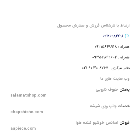
ارتباط با کارشناس فروش و سفارش محصول
09126982291
همراه : 09215649918
همراه : 09352842602
دفتر مرکزی : 8767 30 91 021
وب سایت های ما
پخش
ظروف دارویی
salamatshop.com
خدمات
چاپ روی شیشه
chapshishe.com
فروش
اسانس خوشبو کننده هوا
aapiece.com