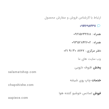
ارتباط با کارشناس فروش و سفارش محصول
09126982291
همراه : 09215649918
همراه : 09352842602
دفتر مرکزی : 8767 30 91 021
وب سایت های ما
پخش
ظروف دارویی
salamatshop.com
خدمات
چاپ روی شیشه
chapshishe.com
فروش
اسانس خوشبو کننده هوا
aapiece.com