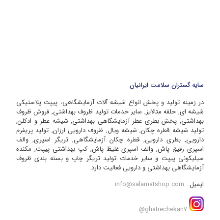
سایه گستران سلامت ایرانیان
در زمینه تولید و پخش انواع شیشه آلات آزمایشگاهی، پیپت پلاستیکی
شیشه ای, حلقه متالایز, سایر خدمات تولید ظروف بهداشتی, فروش ظروف
بهداشتی, پخش بطری عطر آزمایشگاهی بهداشتی, شیشه عطر و ادکلن,
تولید شیشه قطره چکان, شیشه ویال, ظروف دارویی ارزان, تولید پریفرم
دارویی, بطری دارویی, قطره چکان آزمایشگاهی, تریگر اسپری, والف
اسپری رقیق پاش, والف اسپری غلیظ پاش, کپ بهداشتی پیپت, مکنده
سیلیکونی پیپت و سایر خدمات تولید تریگر چاپ و بسته بندی ظروف
آزمایشگاهی بهداشتی و دارویی فعالیت دارد.
ایمیل :
info@salamatshop.com
ghatrechekan7@