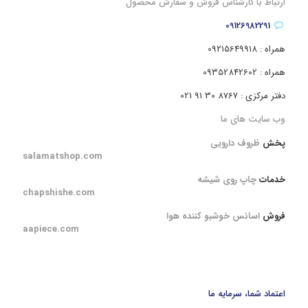
ارتباط با کارشناس فروش و سفارش محصول
09126982291
همراه : 09215649918
همراه : 09352842602
دفتر مرکزی : 8767 30 91 021
وب سایت های ما
پخش
ظروف دارویی
salamatshop.com
خدمات
چاپ روی شیشه
chapshishe.com
فروش
اسانس خوشبو کننده هوا
aapiece.com
اعتماد شما، سرمایه ما