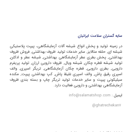
سایه گستران سلامت ایرانیان
در زمینه تولید و پخش انواع شیشه آلات آزمایشگاهی، پیپت پلاستیکی
شیشه ای, حلقه متالایز, سایر خدمات تولید ظروف بهداشتی, فروش ظروف
بهداشتی, پخش بطری عطر آزمایشگاهی بهداشتی, شیشه عطر و ادکلن,
تولید شیشه قطره چکان, شیشه ویال, ظروف دارویی ارزان, تولید پریفرم
دارویی, بطری دارویی, قطره چکان آزمایشگاهی, تریگر اسپری, والف
اسپری رقیق پاش, والف اسپری غلیظ پاش, کپ بهداشتی پیپت, مکنده
سیلیکونی پیپت و سایر خدمات تولید تریگر چاپ و بسته بندی ظروف
آزمایشگاهی بهداشتی و دارویی فعالیت دارد.
ایمیل :
info@salamatshop.com
ghatrechekan7@