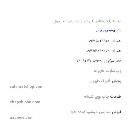
ارتباط با کارشناس فروش و سفارش محصول
09126982291
همراه : 09215649918
همراه : 09352842602
دفتر مرکزی : 8767 30 91 021
وب سایت های ما
پخش
ظروف دارویی
salamatshop.com
خدمات
چاپ روی شیشه
chapshishe.com
فروش
اسانس خوشبو کننده هوا
aapiece.com