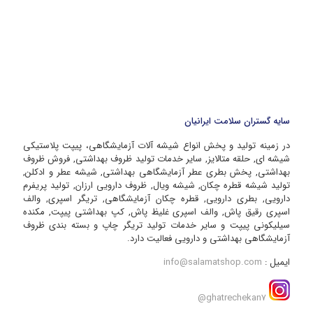
سایه گستران سلامت ایرانیان
در زمینه تولید و پخش انواع شیشه آلات آزمایشگاهی، پیپت پلاستیکی
شیشه ای, حلقه متالایز, سایر خدمات تولید ظروف بهداشتی, فروش ظروف
بهداشتی, پخش بطری عطر آزمایشگاهی بهداشتی, شیشه عطر و ادکلن,
تولید شیشه قطره چکان, شیشه ویال, ظروف دارویی ارزان, تولید پریفرم
دارویی, بطری دارویی, قطره چکان آزمایشگاهی, تریگر اسپری, والف
اسپری رقیق پاش, والف اسپری غلیظ پاش, کپ بهداشتی پیپت, مکنده
سیلیکونی پیپت و سایر خدمات تولید تریگر چاپ و بسته بندی ظروف
آزمایشگاهی بهداشتی و دارویی فعالیت دارد.
ایمیل :
info@salamatshop.com
ghatrechekan7@