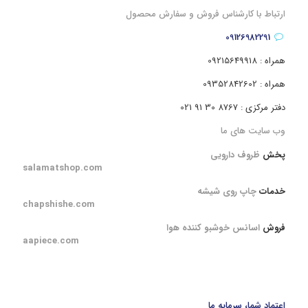
ارتباط با کارشناس فروش و سفارش محصول
09126982291
همراه : 09215649918
همراه : 09352842602
دفتر مرکزی : 8767 30 91 021
وب سایت های ما
پخش
ظروف دارویی
salamatshop.com
خدمات
چاپ روی شیشه
chapshishe.com
فروش
اسانس خوشبو کننده هوا
aapiece.com
اعتماد شما، سرمایه ما