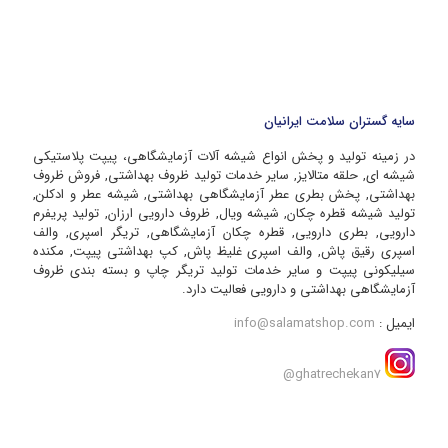
سایه گستران سلامت ایرانیان
در زمینه تولید و پخش انواع شیشه آلات آزمایشگاهی، پیپت پلاستیکی
شیشه ای, حلقه متالایز, سایر خدمات تولید ظروف بهداشتی, فروش ظروف
بهداشتی, پخش بطری عطر آزمایشگاهی بهداشتی, شیشه عطر و ادکلن,
تولید شیشه قطره چکان, شیشه ویال, ظروف دارویی ارزان, تولید پریفرم
دارویی, بطری دارویی, قطره چکان آزمایشگاهی, تریگر اسپری, والف
اسپری رقیق پاش, والف اسپری غلیظ پاش, کپ بهداشتی پیپت, مکنده
سیلیکونی پیپت و سایر خدمات تولید تریگر چاپ و بسته بندی ظروف
آزمایشگاهی بهداشتی و دارویی فعالیت دارد.
ایمیل :
info@salamatshop.com
ghatrechekan7@