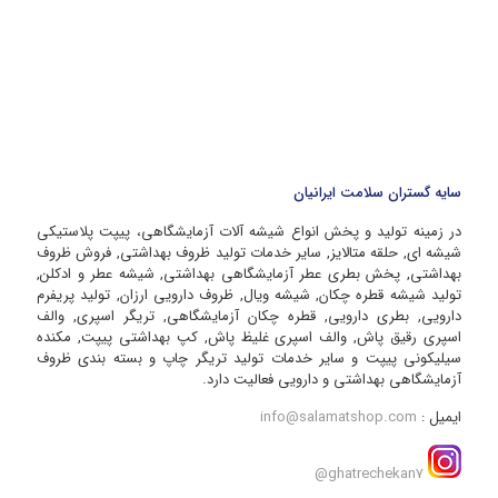
سایه گستران سلامت ایرانیان
در زمینه تولید و پخش انواع شیشه آلات آزمایشگاهی، پیپت پلاستیکی
شیشه ای, حلقه متالایز, سایر خدمات تولید ظروف بهداشتی, فروش ظروف
بهداشتی, پخش بطری عطر آزمایشگاهی بهداشتی, شیشه عطر و ادکلن,
تولید شیشه قطره چکان, شیشه ویال, ظروف دارویی ارزان, تولید پریفرم
دارویی, بطری دارویی, قطره چکان آزمایشگاهی, تریگر اسپری, والف
اسپری رقیق پاش, والف اسپری غلیظ پاش, کپ بهداشتی پیپت, مکنده
سیلیکونی پیپت و سایر خدمات تولید تریگر چاپ و بسته بندی ظروف
آزمایشگاهی بهداشتی و دارویی فعالیت دارد.
ایمیل :
info@salamatshop.com
ghatrechekan7@