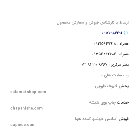
ارتباط با کارشناس فروش و سفارش محصول
09126982291
همراه : 09215649918
همراه : 09352842602
دفتر مرکزی : 8767 30 91 021
وب سایت های ما
پخش
ظروف دارویی
salamatshop.com
خدمات
چاپ روی شیشه
chapshishe.com
فروش
اسانس خوشبو کننده هوا
aapiece.com