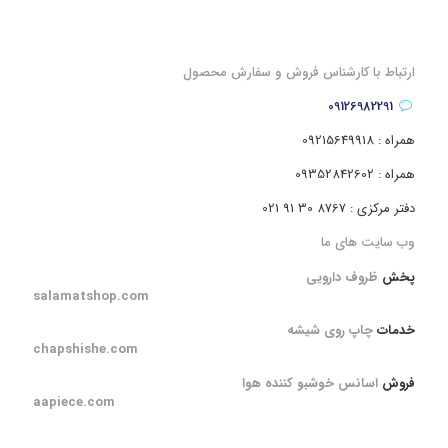
ارتباط با کارشناس فروش و سفارش محصول
09126982291
همراه : 09215649918
همراه : 09352842602
دفتر مرکزی : 8767 30 91 021
وب سایت های ما
پخش
ظروف دارویی
salamatshop.com
خدمات
چاپ روی شیشه
chapshishe.com
فروش
اسانس خوشبو کننده هوا
aapiece.com