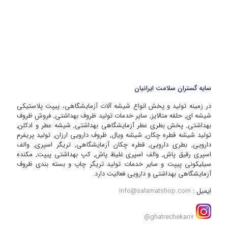
سایه گستران سلامت ایرانیان
در زمینه تولید و پخش انواع شیشه آلات آزمایشگاهی، پیپت پلاستیکی
شیشه ای, حلقه متالایز, سایر خدمات تولید ظروف بهداشتی, فروش ظروف
بهداشتی, پخش بطری عطر آزمایشگاهی بهداشتی, شیشه عطر و ادکلن,
تولید شیشه قطره چکان, شیشه ویال, ظروف دارویی ارزان, تولید پریفرم
دارویی, بطری دارویی, قطره چکان آزمایشگاهی, تریگر اسپری, والف
اسپری رقیق پاش, والف اسپری غلیظ پاش, کپ بهداشتی پیپت, مکنده
سیلیکونی پیپت و سایر خدمات تولید تریگر چاپ و بسته بندی ظروف
آزمایشگاهی بهداشتی و دارویی فعالیت دارد.
ایمیل :
info@salamatshop.com
ghatrechekan7@