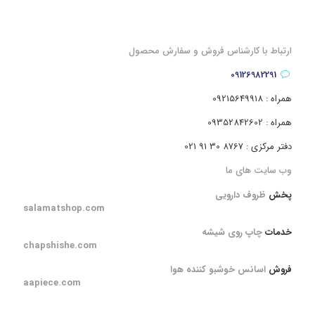
ارتباط با کارشناس فروش و سفارش محصول
09126982291
همراه : 09215649918
همراه : 09352842602
دفتر مرکزی : 8767 30 91 021
وب سایت های ما
پخش
ظروف دارویی
salamatshop.com
خدمات
چاپ روی شیشه
chapshishe.com
فروش
اسانس خوشبو کننده هوا
aapiece.com