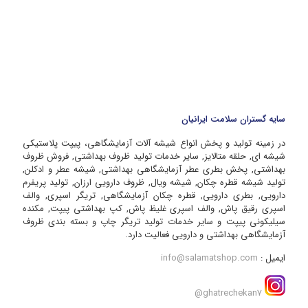
سایه گستران سلامت ایرانیان
در زمینه تولید و پخش انواع شیشه آلات آزمایشگاهی، پیپت پلاستیکی
شیشه ای, حلقه متالایز, سایر خدمات تولید ظروف بهداشتی, فروش ظروف
بهداشتی, پخش بطری عطر آزمایشگاهی بهداشتی, شیشه عطر و ادکلن,
تولید شیشه قطره چکان, شیشه ویال, ظروف دارویی ارزان, تولید پریفرم
دارویی, بطری دارویی, قطره چکان آزمایشگاهی, تریگر اسپری, والف
اسپری رقیق پاش, والف اسپری غلیظ پاش, کپ بهداشتی پیپت, مکنده
سیلیکونی پیپت و سایر خدمات تولید تریگر چاپ و بسته بندی ظروف
آزمایشگاهی بهداشتی و دارویی فعالیت دارد.
ایمیل :
info@salamatshop.com
ghatrechekan7@