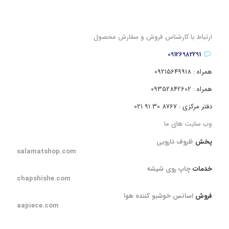
ارتباط با کارشناس فروش و سفارش محصول
09126982291
همراه : 09215649918
همراه : 09352842602
دفتر مرکزی : 8767 30 91 021
وب سایت های ما
پخش
ظروف دارویی
salamatshop.com
خدمات
چاپ روی شیشه
chapshishe.com
فروش
اسانس خوشبو کننده هوا
aapiece.com