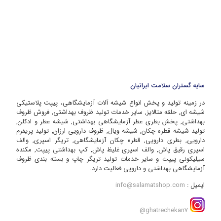
سایه گستران سلامت ایرانیان
در زمینه تولید و پخش انواع شیشه آلات آزمایشگاهی، پیپت پلاستیکی
شیشه ای, حلقه متالایز, سایر خدمات تولید ظروف بهداشتی, فروش ظروف
بهداشتی, پخش بطری عطر آزمایشگاهی بهداشتی, شیشه عطر و ادکلن,
تولید شیشه قطره چکان, شیشه ویال, ظروف دارویی ارزان, تولید پریفرم
دارویی, بطری دارویی, قطره چکان آزمایشگاهی, تریگر اسپری, والف
اسپری رقیق پاش, والف اسپری غلیظ پاش, کپ بهداشتی پیپت, مکنده
سیلیکونی پیپت و سایر خدمات تولید تریگر چاپ و بسته بندی ظروف
آزمایشگاهی بهداشتی و دارویی فعالیت دارد.
ایمیل :
info@salamatshop.com
ghatrechekan7@