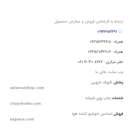
ارتباط با کارشناس فروش و سفارش محصول
09126982291
همراه : 09215649918
همراه : 09352842602
دفتر مرکزی : 8767 30 91 021
وب سایت های ما
پخش
ظروف دارویی
salamatshop.com
خدمات
چاپ روی شیشه
chapshishe.com
فروش
اسانس خوشبو کننده هوا
aapiece.com