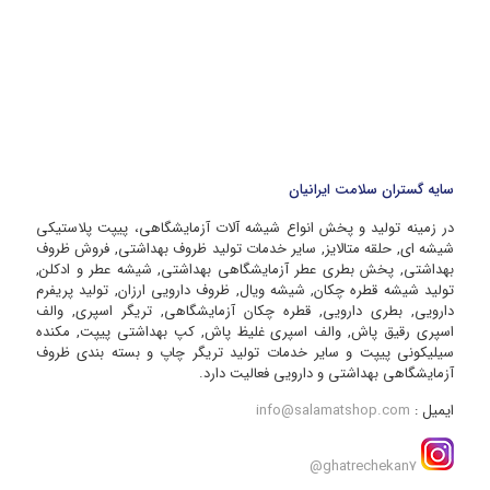
سایه گستران سلامت ایرانیان
در زمینه تولید و پخش انواع شیشه آلات آزمایشگاهی، پیپت پلاستیکی
شیشه ای, حلقه متالایز, سایر خدمات تولید ظروف بهداشتی, فروش ظروف
بهداشتی, پخش بطری عطر آزمایشگاهی بهداشتی, شیشه عطر و ادکلن,
تولید شیشه قطره چکان, شیشه ویال, ظروف دارویی ارزان, تولید پریفرم
دارویی, بطری دارویی, قطره چکان آزمایشگاهی, تریگر اسپری, والف
اسپری رقیق پاش, والف اسپری غلیظ پاش, کپ بهداشتی پیپت, مکنده
سیلیکونی پیپت و سایر خدمات تولید تریگر چاپ و بسته بندی ظروف
آزمایشگاهی بهداشتی و دارویی فعالیت دارد.
ایمیل :
info@salamatshop.com
ghatrechekan7@