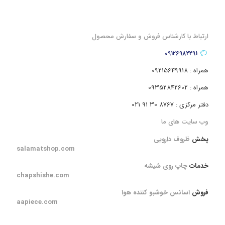
ارتباط با کارشناس فروش و سفارش محصول
09126982291
همراه : 09215649918
همراه : 09352842602
دفتر مرکزی : 8767 30 91 021
وب سایت های ما
پخش
ظروف دارویی
salamatshop.com
خدمات
چاپ روی شیشه
chapshishe.com
فروش
اسانس خوشبو کننده هوا
aapiece.com