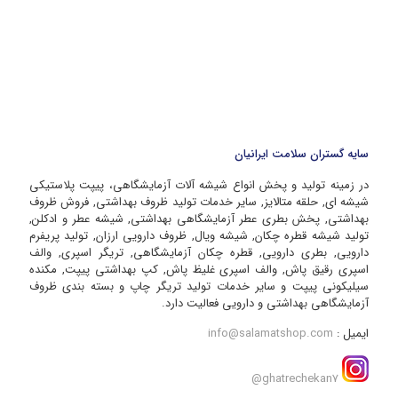
سایه گستران سلامت ایرانیان
در زمینه تولید و پخش انواع شیشه آلات آزمایشگاهی، پیپت پلاستیکی
شیشه ای, حلقه متالایز, سایر خدمات تولید ظروف بهداشتی, فروش ظروف
بهداشتی, پخش بطری عطر آزمایشگاهی بهداشتی, شیشه عطر و ادکلن,
تولید شیشه قطره چکان, شیشه ویال, ظروف دارویی ارزان, تولید پریفرم
دارویی, بطری دارویی, قطره چکان آزمایشگاهی, تریگر اسپری, والف
اسپری رقیق پاش, والف اسپری غلیظ پاش, کپ بهداشتی پیپت, مکنده
سیلیکونی پیپت و سایر خدمات تولید تریگر چاپ و بسته بندی ظروف
آزمایشگاهی بهداشتی و دارویی فعالیت دارد.
ایمیل :
info@salamatshop.com
ghatrechekan7@