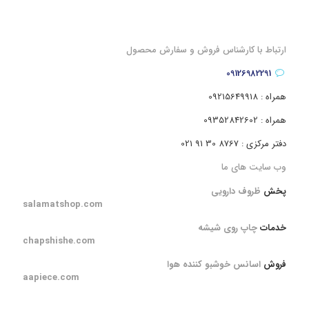
ارتباط با کارشناس فروش و سفارش محصول
09126982291
همراه : 09215649918
همراه : 09352842602
دفتر مرکزی : 8767 30 91 021
وب سایت های ما
پخش
ظروف دارویی
salamatshop.com
خدمات
چاپ روی شیشه
chapshishe.com
فروش
اسانس خوشبو کننده هوا
aapiece.com