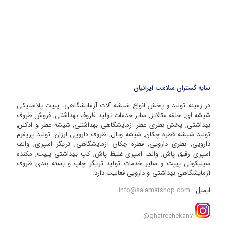
سایه گستران سلامت ایرانیان
در زمینه تولید و پخش انواع شیشه آلات آزمایشگاهی، پیپت پلاستیکی
شیشه ای, حلقه متالایز, سایر خدمات تولید ظروف بهداشتی, فروش ظروف
بهداشتی, پخش بطری عطر آزمایشگاهی بهداشتی, شیشه عطر و ادکلن,
تولید شیشه قطره چکان, شیشه ویال, ظروف دارویی ارزان, تولید پریفرم
دارویی, بطری دارویی, قطره چکان آزمایشگاهی, تریگر اسپری, والف
اسپری رقیق پاش, والف اسپری غلیظ پاش, کپ بهداشتی پیپت, مکنده
سیلیکونی پیپت و سایر خدمات تولید تریگر چاپ و بسته بندی ظروف
آزمایشگاهی بهداشتی و دارویی فعالیت دارد.
ایمیل :
info@salamatshop.com
ghatrechekan7@