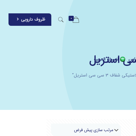
0
ظروف دارویی
اس
النسخة العربية
3 سی سی استریل”