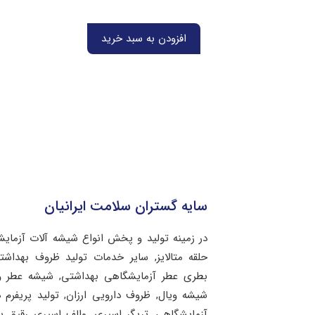
افزودن به سبد خرید
سایه گستران سلامت ایرانیان
در زمینه تولید و پخش انواع شیشه آلات آزمای
حلقه متالایز, سایر خدمات تولید ظروف بهد
بطری عطر آزمایشگاهی بهداشتی, شیشه عطر و 
شیشه ویال, ظروف دارویی ارزان, تولید پریفرم 
آزمایشگاهی, تریگر اسپری, والف اسپری رقیق 