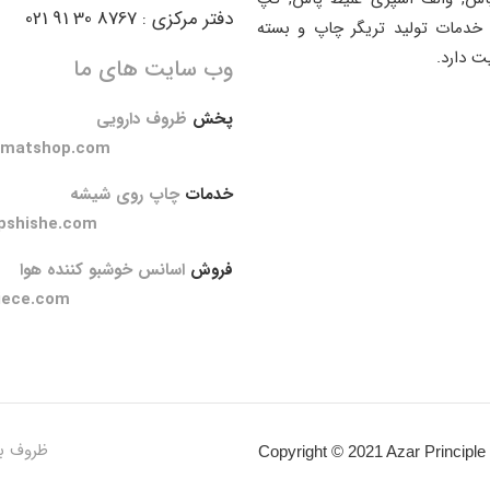
دفتر مرکزی : 8767 30 91 021
خدمات تولید تریگر چاپ و بسته
ت دارد.
وب سایت های ما
پخش
ظروف دارویی
amatshop.com
خدمات
چاپ روی شیشه
pshishe.com
فروش
اسانس خوشبو کننده هوا
iece.com
ظروف ب
Copyright © 2021 Azar Principle