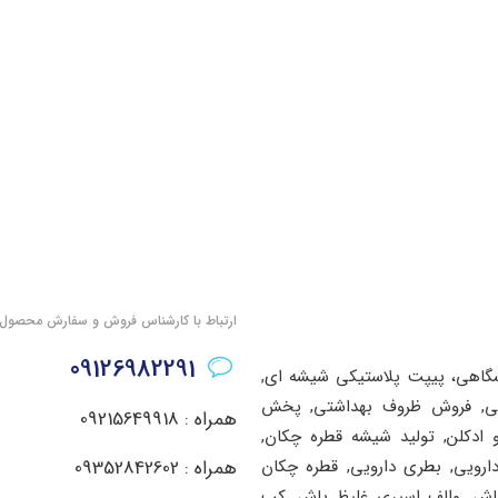
ارتباط با کارشناس فروش و سفارش محصول
09126982291
شگاهی، پیپت پلاستیکی شیشه ای,
اشتی, فروش ظروف بهداشتی, پخش
همراه : 09215649918
ادکلن, تولید شیشه قطره چکان,
دارویی, بطری دارویی, قطره چکان
همراه : 09352842602
پاش, والف اسپری غلیظ پاش, کپ