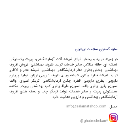
سایه گستران سلامت ایرانیان
در زمینه تولید و پخش انواع شیشه آلات آزمایشگاهی، پیپت پلاستیکی
شیشه ای, حلقه متالایز, سایر خدمات تولید ظروف بهداشتی, فروش ظروف
بهداشتی, پخش بطری عطر آزمایشگاهی بهداشتی, شیشه عطر و ادکلن,
تولید شیشه قطره چکان, شیشه ویال, ظروف دارویی ارزان, تولید پریفرم
دارویی, بطری دارویی, قطره چکان آزمایشگاهی, تریگر اسپری, والف
اسپری رقیق پاش, والف اسپری غلیظ پاش, کپ بهداشتی پیپت, مکنده
سیلیکونی پیپت و سایر خدمات تولید تریگر چاپ و بسته بندی ظروف
آزمایشگاهی بهداشتی و دارویی فعالیت دارد.
ایمیل :
info@salamatshop.com
ghatrechekan7@