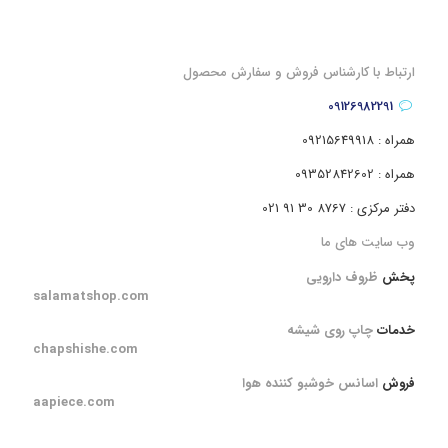
ارتباط با کارشناس فروش و سفارش محصول
09126982291
همراه : 09215649918
همراه : 09352842602
دفتر مرکزی : 8767 30 91 021
وب سایت های ما
پخش
ظروف دارویی
salamatshop.com
خدمات
چاپ روی شیشه
chapshishe.com
فروش
اسانس خوشبو کننده هوا
aapiece.com