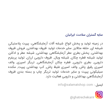
سایه گستران سلامت ایرانیان
در زمینه تولید و پخش انواع شیشه آلات آزمایشگاهی، پیپت پلاستیکی
شیشه ای, حلقه متالایز, سایر خدمات تولید ظروف بهداشتی, فروش ظروف
بهداشتی, پخش بطری عطر آزمایشگاهی بهداشتی, شیشه عطر و ادکلن,
تولید شیشه قطره چکان, شیشه ویال, ظروف دارویی ارزان, تولید پریفرم
دارویی, بطری دارویی, قطره چکان آزمایشگاهی, تریگر اسپری, والف
اسپری رقیق پاش, والف اسپری غلیظ پاش, کپ بهداشتی پیپت, مکنده
سیلیکونی پیپت و سایر خدمات تولید تریگر چاپ و بسته بندی ظروف
آزمایشگاهی بهداشتی و دارویی فعالیت دارد.
ایمیل :
info@salamatshop.com
ghatrechekan7@