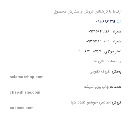
ارتباط با کارشناس فروش و سفارش محصول
09126982291
همراه : 09215649918
همراه : 09352842602
دفتر مرکزی : 8767 30 91 021
وب سایت های ما
پخش
ظروف دارویی
salamatshop.com
خدمات
چاپ روی شیشه
chapshishe.com
فروش
اسانس خوشبو کننده هوا
aapiece.com