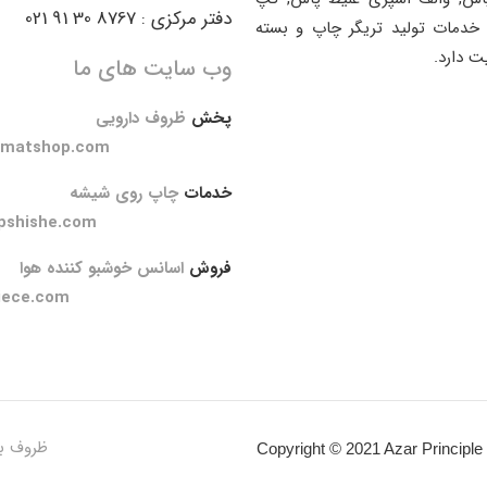
دفتر مرکزی : 8767 30 91 021
خدمات تولید تریگر چاپ و بسته
ت دارد.
وب سایت های ما
پخش
ظروف دارویی
amatshop.com
خدمات
چاپ روی شیشه
pshishe.com
فروش
اسانس خوشبو کننده هوا
iece.com
ظروف ب
Copyright © 2021 Azar Principle