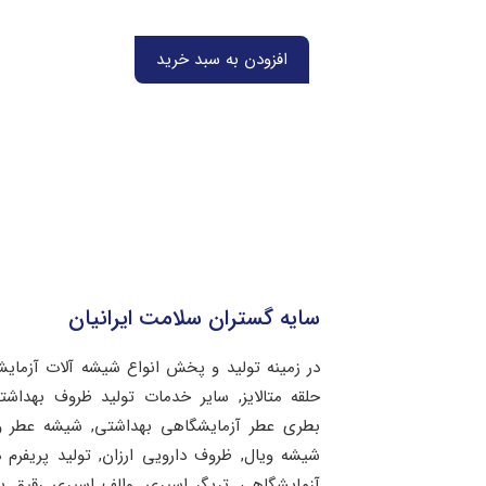
افزودن به سبد خرید
سایه گستران سلامت ایرانیان
در زمینه تولید و پخش انواع شیشه آلات آزمای
حلقه متالایز, سایر خدمات تولید ظروف بهد
بطری عطر آزمایشگاهی بهداشتی, شیشه عطر و 
شیشه ویال, ظروف دارویی ارزان, تولید پریفرم 
آزمایشگاهی, تریگر اسپری, والف اسپری رقیق 