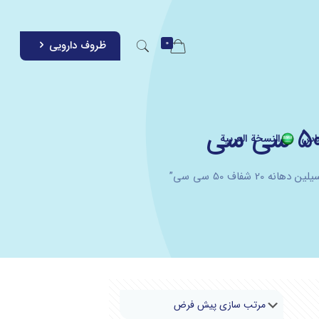
0
ظروف دارویی
اس
النسخة العربية
فاف 50 سی سی”