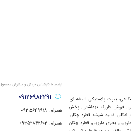
ارتباط با کارشناس فروش و سفارش محصول
09126982291
شگاهی، پیپت پلاستیکی شیشه ای,
اشتی, فروش ظروف بهداشتی, پخش
همراه : 09215649918
ادکلن, تولید شیشه قطره چکان,
دارویی, بطری دارویی, قطره چکان
همراه : 09352842602
پاش, والف اسپری غلیظ پاش, کپ