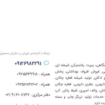
ارتباط با کارشناس فروش و سفارش محصول
09126982291
شگاهی، پیپت پلاستیکی شیشه ای,
اشتی, فروش ظروف بهداشتی, پخش
همراه : 09215649918
ادکلن, تولید شیشه قطره چکان,
دارویی, بطری دارویی, قطره چکان
همراه : 09352842602
پاش, والف اسپری غلیظ پاش, کپ
دفتر مرکزی : 8767 30 91 021
خدمات تولید تریگر چاپ و بسته
ت دارد.