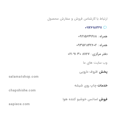
ارتباط با کارشناس فروش و سفارش محصول
09126982291
همراه : 09215649918
همراه : 09352842602
دفتر مرکزی : 8767 30 91 021
وب سایت های ما
پخش
ظروف دارویی
salamatshop.com
خدمات
چاپ روی شیشه
chapshishe.com
فروش
اسانس خوشبو کننده هوا
aapiece.com