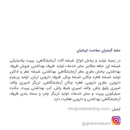
سایه گستران سلامت ایرانیان
در زمینه تولید و پخش انواع شیشه آلات آزمایشگاهی، پیپت پلاستیکی
شیشه ای, حلقه متالایز, سایر خدمات تولید ظروف بهداشتی, فروش ظروف
بهداشتی, پخش بطری عطر آزمایشگاهی بهداشتی, شیشه عطر و ادکلن,
تولید شیشه قطره چکان, شیشه ویال, ظروف دارویی ارزان, تولید پریفرم
دارویی, بطری دارویی, قطره چکان آزمایشگاهی, تریگر اسپری, والف
اسپری رقیق پاش, والف اسپری غلیظ پاش, کپ بهداشتی پیپت, مکنده
سیلیکونی پیپت و سایر خدمات تولید تریگر چاپ و بسته بندی ظروف
آزمایشگاهی بهداشتی و دارویی فعالیت دارد.
ایمیل :
info@salamatshop.com
ghatrechekan7@