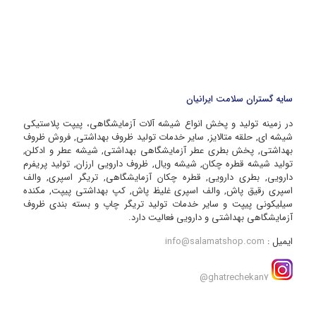
سایه گستران سلامت ایرانیان
در زمینه تولید و پخش انواع شیشه آلات آزمایشگاهی، پیپت پلاستیکی
شیشه ای, حلقه متالایز, سایر خدمات تولید ظروف بهداشتی, فروش ظروف
بهداشتی, پخش بطری عطر آزمایشگاهی بهداشتی, شیشه عطر و ادکلن,
تولید شیشه قطره چکان, شیشه ویال, ظروف دارویی ارزان, تولید پریفرم
دارویی, بطری دارویی, قطره چکان آزمایشگاهی, تریگر اسپری, والف
اسپری رقیق پاش, والف اسپری غلیظ پاش, کپ بهداشتی پیپت, مکنده
سیلیکونی پیپت و سایر خدمات تولید تریگر چاپ و بسته بندی ظروف
آزمایشگاهی بهداشتی و دارویی فعالیت دارد.
ایمیل :
info@salamatshop.com
ghatrechekan7@