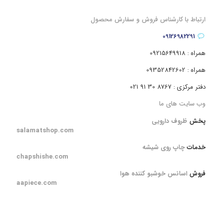
ارتباط با کارشناس فروش و سفارش محصول
09126982291
همراه : 09215649918
همراه : 09352842602
دفتر مرکزی : 8767 30 91 021
وب سایت های ما
پخش
ظروف دارویی
salamatshop.com
خدمات
چاپ روی شیشه
chapshishe.com
فروش
اسانس خوشبو کننده هوا
aapiece.com