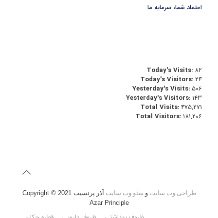
اعتماد شما، سرمایه ما
Today's Visits:
82
Today's Visitors:
24
Yesterday's Visits:
506
Yesterday's Visitors:
143
Total Visits:
475,271
Total Visitors:
181,206
طراحی وب سایت
و
سئو وب سایت
آذر پرنسیب
Copyright © 2021
Azar Principle
ظروف بهداشتی
ظروف دارویی
قطره چکان