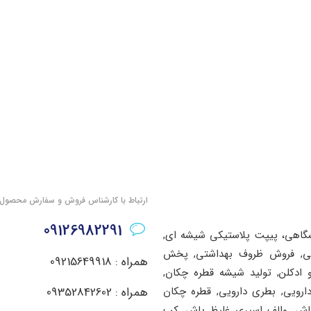
ارتباط با کارشناس فروش و سفارش محصول
09126982291
شگاهی، پیپت پلاستیکی شیشه ای,
اشتی, فروش ظروف بهداشتی, پخش
همراه : 09215649918
ادکلن, تولید شیشه قطره چکان,
دارویی, بطری دارویی, قطره چکان
همراه : 09352842602
پاش, والف اسپری غلیظ پاش, کپ