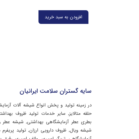
افزودن به سبد خرید
سایه گستران سلامت ایرانیان
در زمینه تولید و پخش انواع شیشه آلات آزمای
حلقه متالایز, سایر خدمات تولید ظروف بهد
بطری عطر آزمایشگاهی بهداشتی, شیشه عطر و 
شیشه ویال, ظروف دارویی ارزان, تولید پریفرم 
آزمایشگاهی, تریگر اسپری, والف اسپری رقیق 