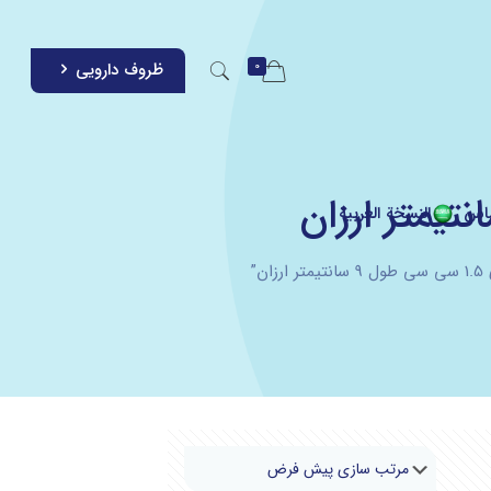
0
ظروف دارویی
اس
النسخة العربية
”