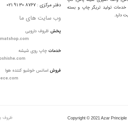
دفتر مرکزی : 8767 30 91 021
خدمات تولید تریگر چاپ و بسته
ت دارد.
وب سایت های ما
پخش
ظروف دارویی
amatshop.com
خدمات
چاپ روی شیشه
pshishe.com
فروش
اسانس خوشبو کننده هوا
iece.com
ظروف ب
Copyright © 2021 Azar Principle