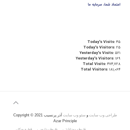
اعتماد شما، سرمایه ما
Today's Visits:
45
Today's Visitors:
25
Yesterday's Visits:
521
Yesterday's Visitors:
169
Total Visits:
474,728
Total Visitors:
181,064
طراحی وب سایت
و
سئو وب سایت
آذر پرنسیب
Copyright © 2021
Azar Principle
ظروف بهداشتی
ظروف دارویی
قطره چکان