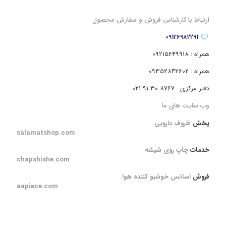
ارتباط با کارشناس فروش و سفارش محصول
09126982291
همراه : 09215649918
همراه : 09352842602
دفتر مرکزی : 8767 30 91 021
وب سایت های ما
پخش
ظروف دارویی
salamatshop.com
خدمات
چاپ روی شیشه
chapshishe.com
فروش
اسانس خوشبو کننده هوا
aapiece.com