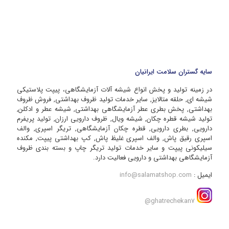
سایه گستران سلامت ایرانیان
در زمینه تولید و پخش انواع شیشه آلات آزمایشگاهی، پیپت پلاستیکی
شیشه ای, حلقه متالایز, سایر خدمات تولید ظروف بهداشتی, فروش ظروف
بهداشتی, پخش بطری عطر آزمایشگاهی بهداشتی, شیشه عطر و ادکلن,
تولید شیشه قطره چکان, شیشه ویال, ظروف دارویی ارزان, تولید پریفرم
دارویی, بطری دارویی, قطره چکان آزمایشگاهی, تریگر اسپری, والف
اسپری رقیق پاش, والف اسپری غلیظ پاش, کپ بهداشتی پیپت, مکنده
سیلیکونی پیپت و سایر خدمات تولید تریگر چاپ و بسته بندی ظروف
آزمایشگاهی بهداشتی و دارویی فعالیت دارد.
ایمیل :
info@salamatshop.com
ghatrechekan7@