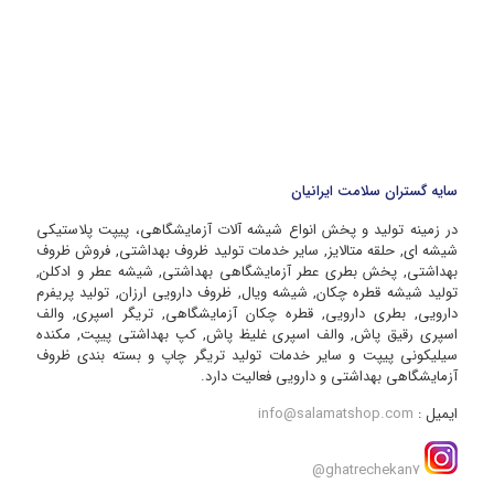
سایه گستران سلامت ایرانیان
در زمینه تولید و پخش انواع شیشه آلات آزمایشگاهی، پیپت پلاستیکی
شیشه ای, حلقه متالایز, سایر خدمات تولید ظروف بهداشتی, فروش ظروف
بهداشتی, پخش بطری عطر آزمایشگاهی بهداشتی, شیشه عطر و ادکلن,
تولید شیشه قطره چکان, شیشه ویال, ظروف دارویی ارزان, تولید پریفرم
دارویی, بطری دارویی, قطره چکان آزمایشگاهی, تریگر اسپری, والف
اسپری رقیق پاش, والف اسپری غلیظ پاش, کپ بهداشتی پیپت, مکنده
سیلیکونی پیپت و سایر خدمات تولید تریگر چاپ و بسته بندی ظروف
آزمایشگاهی بهداشتی و دارویی فعالیت دارد.
ایمیل :
info@salamatshop.com
ghatrechekan7@