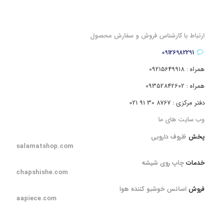
ارتباط با کارشناس فروش و سفارش محصول
09126982291
همراه : 09215649918
همراه : 09352842602
دفتر مرکزی : 8767 30 91 021
وب سایت های ما
پخش
ظروف دارویی
salamatshop.com
خدمات
چاپ روی شیشه
chapshishe.com
فروش
اسانس خوشبو کننده هوا
aapiece.com