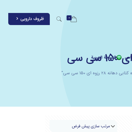
0
ظروف دارویی
اس
النسخة العربية
وه ای 150 سی سی”