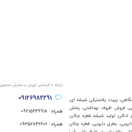
ارتباط با کارشناس فروش و سفارش محصول
09126982291
شگاهی، پیپت پلاستیکی شیشه ای,
اشتی, فروش ظروف بهداشتی, پخش
همراه : 09215649918
ادکلن, تولید شیشه قطره چکان,
دارویی, بطری دارویی, قطره چکان
همراه : 09352842602
پاش, والف اسپری غلیظ پاش, کپ