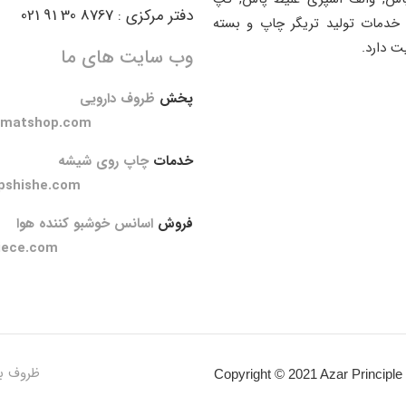
دفتر مرکزی : 8767 30 91 021
خدمات تولید تریگر چاپ و بسته
ت دارد.
وب سایت های ما
پخش
ظروف دارویی
amatshop.com
خدمات
چاپ روی شیشه
pshishe.com
فروش
اسانس خوشبو کننده هوا
iece.com
ظروف ب
Copyright © 2021 Azar Principle