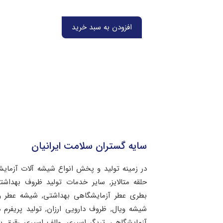
افزودن به سبد خرید
سایه گستران سلامت ایرانیان
در زمینه تولید و پخش انواع شیشه آلات آزمای
حلقه متالایز, سایر خدمات تولید ظروف بهد
بطری عطر آزمایشگاهی بهداشتی, شیشه عطر و 
شیشه ویال, ظروف دارویی ارزان, تولید پریفرم 
آزمایشگاهی, تریگر اسپری, والف اسپری رقیق 