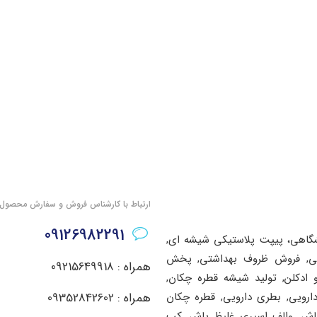
ارتباط با کارشناس فروش و سفارش محصول
09126982291
شگاهی، پیپت پلاستیکی شیشه ای,
اشتی, فروش ظروف بهداشتی, پخش
همراه : 09215649918
ادکلن, تولید شیشه قطره چکان,
دارویی, بطری دارویی, قطره چکان
همراه : 09352842602
پاش, والف اسپری غلیظ پاش, کپ