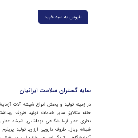
افزودن به سبد خرید
سایه گستران سلامت ایرانیان
در زمینه تولید و پخش انواع شیشه آلات آزمای
حلقه متالایز, سایر خدمات تولید ظروف بهد
بطری عطر آزمایشگاهی بهداشتی, شیشه عطر و 
شیشه ویال, ظروف دارویی ارزان, تولید پریفرم 
آزمایشگاهی, تریگر اسپری, والف اسپری رقیق 