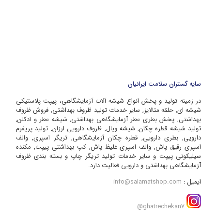
سایه گستران سلامت ایرانیان
در زمینه تولید و پخش انواع شیشه آلات آزمایشگاهی، پیپت پلاستیکی
شیشه ای, حلقه متالایز, سایر خدمات تولید ظروف بهداشتی, فروش ظروف
بهداشتی, پخش بطری عطر آزمایشگاهی بهداشتی, شیشه عطر و ادکلن,
تولید شیشه قطره چکان, شیشه ویال, ظروف دارویی ارزان, تولید پریفرم
دارویی, بطری دارویی, قطره چکان آزمایشگاهی, تریگر اسپری, والف
اسپری رقیق پاش, والف اسپری غلیظ پاش, کپ بهداشتی پیپت, مکنده
سیلیکونی پیپت و سایر خدمات تولید تریگر چاپ و بسته بندی ظروف
آزمایشگاهی بهداشتی و دارویی فعالیت دارد.
ایمیل :
info@salamatshop.com
ghatrechekan7@