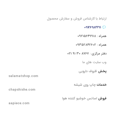
ارتباط با کارشناس فروش و سفارش محصول
09126982291
همراه : 09215649918
همراه : 09352842602
دفتر مرکزی : 8767 30 91 021
وب سایت های ما
پخش
ظروف دارویی
salamatshop.com
خدمات
چاپ روی شیشه
chapshishe.com
فروش
اسانس خوشبو کننده هوا
aapiece.com