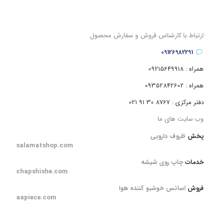
ارتباط با کارشناس فروش و سفارش محصول
09126982291
همراه : 09215649918
همراه : 09352842602
دفتر مرکزی : 8767 30 91 021
وب سایت های ما
پخش
ظروف دارویی
salamatshop.com
خدمات
چاپ روی شیشه
chapshishe.com
فروش
اسانس خوشبو کننده هوا
aapiece.com