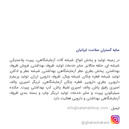
سایه گستران سلامت ایرانیان
در زمینه تولید و پخش انواع شیشه آلات آزمایشگاهی، پیپت پلاستیکی
شیشه ای, حلقه متالایز, سایر خدمات تولید ظروف بهداشتی, فروش ظروف
بهداشتی, پخش بطری عطر آزمایشگاهی بهداشتی, شیشه عطر و ادکلن,
تولید شیشه قطره چکان, شیشه ویال, ظروف دارویی ارزان, تولید پریفرم
دارویی, بطری دارویی, قطره چکان آزمایشگاهی, تریگر اسپری, والف
اسپری رقیق پاش, والف اسپری غلیظ پاش, کپ بهداشتی پیپت, مکنده
سیلیکونی پیپت و سایر خدمات تولید تریگر چاپ و بسته بندی ظروف
آزمایشگاهی بهداشتی و دارویی فعالیت دارد.
ایمیل :
info@salamatshop.com
ghatrechekan7@