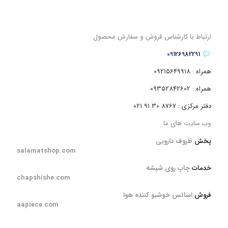
ارتباط با کارشناس فروش و سفارش محصول
09126982291
همراه : 09215649918
همراه : 09352842602
دفتر مرکزی : 8767 30 91 021
وب سایت های ما
پخش
ظروف دارویی
salamatshop.com
خدمات
چاپ روی شیشه
chapshishe.com
فروش
اسانس خوشبو کننده هوا
aapiece.com