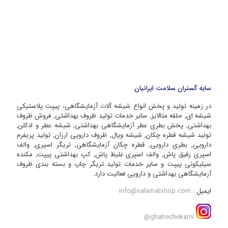
سایه گستران سلامت ایرانیان
در زمینه تولید و پخش انواع شیشه آلات آزمایشگاهی، پیپت پلاستیکی
شیشه ای, حلقه متالایز, سایر خدمات تولید ظروف بهداشتی, فروش ظروف
بهداشتی, پخش بطری عطر آزمایشگاهی بهداشتی, شیشه عطر و ادکلن,
تولید شیشه قطره چکان, شیشه ویال, ظروف دارویی ارزان, تولید پریفرم
دارویی, بطری دارویی, قطره چکان آزمایشگاهی, تریگر اسپری, والف
اسپری رقیق پاش, والف اسپری غلیظ پاش, کپ بهداشتی پیپت, مکنده
سیلیکونی پیپت و سایر خدمات تولید تریگر چاپ و بسته بندی ظروف
آزمایشگاهی بهداشتی و دارویی فعالیت دارد.
ایمیل :
info@salamatshop.com
ghatrechekan7@