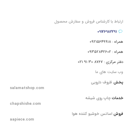
ارتباط با کارشناس فروش و سفارش محصول
09126982291
همراه : 09215649918
همراه : 09352842602
دفتر مرکزی : 8767 30 91 021
وب سایت های ما
پخش
ظروف دارویی
salamatshop.com
خدمات
چاپ روی شیشه
chapshishe.com
فروش
اسانس خوشبو کننده هوا
aapiece.com