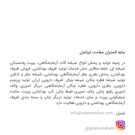
سایه گستران سلامت ایرانیان
در زمینه تولید و پخش انواع شیشه آلات آزمایشگاهی، پیپت پلاستیکی
شیشه ای, حلقه متالایز, سایر خدمات تولید ظروف بهداشتی, فروش ظروف
بهداشتی, پخش بطری عطر آزمایشگاهی بهداشتی, شیشه عطر و ادکلن,
تولید شیشه قطره چکان, شیشه ویال, ظروف دارویی ارزان, تولید پریفرم
دارویی, بطری دارویی, قطره چکان آزمایشگاهی, تریگر اسپری, والف
اسپری رقیق پاش, والف اسپری غلیظ پاش, کپ بهداشتی پیپت, مکنده
سیلیکونی پیپت و سایر خدمات تولید تریگر چاپ و بسته بندی ظروف
آزمایشگاهی بهداشتی و دارویی فعالیت دارد.
ایمیل :
info@salamatshop.com
ghatrechekan7@