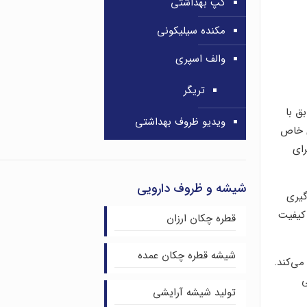
کپ بهداشتی
مکنده سیلیکونی
والف اسپری
تریگر
ق با
ویدیو ظروف بهداشتی
ی خاص
رای
شیشه و ظروف دارویی
گیری
 کیفیت
قطره چکان ارزان
شیشه قطره چکان عمده
می‌کند.
ی
تولید شیشه آرایشی