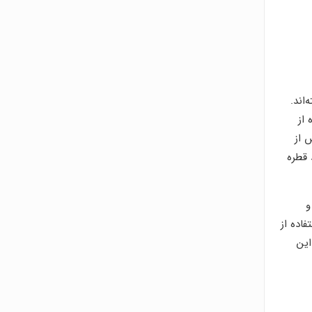
اند.
 از
 از
 قطره
و
اده از
. این