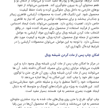
مانند کرم‌ها، لوسیون‌ها و پودرها مفید است و می‌تواند از انتقال بو و
طعم محتوای آن به بیرون جلوگیری کند. همچنین می‌تواند از نفوذ
بوهای خارجی به داخل ویال جلوگیری کرده و باعث حفظ کیفیت
محصول شود. این تکنیک قادر است به محصولات آرایشی ظاهری زیباتر
و جذاب‌تر ببخشد و برای محصولات لوکس و خاص که نیاز به ظاهری
خاص دارند، اهمیت زیادی دارد. همچنین می‌تواند باعث ایجاد احساس
خاصی از فرآیند استفاده از محصول برای مصرف کننده شود. در واقع
انتخاب مات کردن شیشه ویال برای نگهداری مواد آرایشی به عوامل
متعددی از جمله نوع محصول، اندازه ویال، هزینه و کیفیت مورد نظر
بستگی دارد. با توجه به این عوامل، می‌توان محصولات آرایشی را در
شرایط ایده‌آل نگهداری کرد.
امکان چاپ پس از مات کردن شیشه ویال
در مرکز ما امکان چاپ پس از مات کردن شیشه ویال وجود دارد و این
قابلیت می‌تواند مزایای زیادی برای مصرف کنندگان داشته باشد. آن ها
می‌توانند پس از مات کردن شیشه ویال، روی آن طرح، متن یا لوگوی
مورد نظر خود را چاپ کنند. این امکان به آن‌ها اجازه می‌دهد تا
محصولات خود را کاملاً منطبق با برند و سلیقه خاص خود سفارشی‌سازی
کنند. این قابلیت به ویژه برای شرکت‌های کوچک و متوسط که به دنبال
ایجاد هویت بصری منحصر به فرد هستند بسیار مفید است.
چاپ لوگو، طرح یا متن روی ویال‌های مات شده به برند مشتری جلوه‌ای
منحصر به فرد می‌بخشد و باعث می‌شود که محصول آن‌ها در بین رقبا