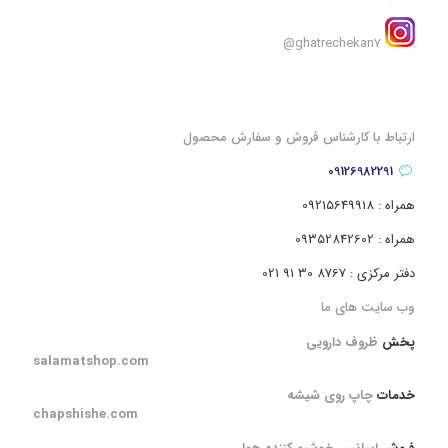
ghatrechekan7@
ارتباط با کارشناس فروش و سفارش محصول
09126982291
همراه : 09215649918
همراه : 09352842602
دفتر مرکزی : 8767 30 91 021
وب سایت های ما
پخش
ظروف دارویی
salamatshop.com
خدمات
چاپ روی شیشه
chapshishe.com