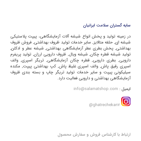
سایه گستران سلامت ایرانیان
در زمینه تولید و پخش انواع شیشه آلات آزمایشگاهی، پیپت پلاستیکی
شیشه ای, حلقه متالایز, سایر خدمات تولید ظروف بهداشتی, فروش ظروف
بهداشتی, پخش بطری عطر آزمایشگاهی بهداشتی, شیشه عطر و ادکلن,
تولید شیشه قطره چکان, شیشه ویال, ظروف دارویی ارزان, تولید پریفرم
دارویی, بطری دارویی, قطره چکان آزمایشگاهی, تریگر اسپری, والف
اسپری رقیق پاش, والف اسپری غلیظ پاش, کپ بهداشتی پیپت, مکنده
سیلیکونی پیپت و سایر خدمات تولید تریگر چاپ و بسته بندی ظروف
آزمایشگاهی بهداشتی و دارویی فعالیت دارد.
ایمیل :
info@salamatshop.com
ghatrechekan7@
ارتباط با کارشناس فروش و سفارش محصول