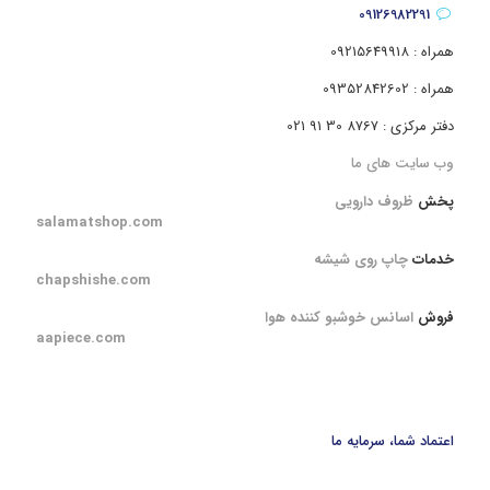
09126982291
همراه : 09215649918
همراه : 09352842602
دفتر مرکزی : 8767 30 91 021
وب سایت های ما
پخش
ظروف دارویی
salamatshop.com
خدمات
چاپ روی شیشه
chapshishe.com
فروش
اسانس خوشبو کننده هوا
aapiece.com
اعتماد شما، سرمایه ما