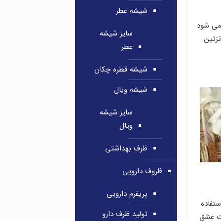
شیشه عطر
می شود
سایز شیشه
تزئین
عطر
شیشه قطره چکان
شیشه ویال
سایز شیشه
ویال
ظرف بهداشتی
ظروف دارویی
پریفرم دارویی
تفاده
تولید ظرف دارو
فت عشق