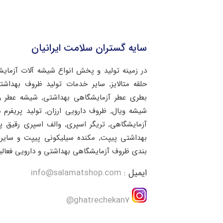
سایه گستران سلامت ایرانیان
در زمینه تولید و پخش انواع شیشه آلات آزمای
حلقه متالایز, سایر خدمات تولید ظروف بهد
بطری عطر آزمایشگاهی بهداشتی, شیشه عطر و 
شیشه ویال, ظروف دارویی ارزان, تولید پریفرم 
آزمایشگاهی, تریگر اسپری, والف اسپری رقیق 
بهداشتی پیپت, مکنده سیلیکونی پیپت و سایر 
بندی ظروف آزمایشگاهی بهداشتی و دارویی فعالی
ایمیل :
info@salamatshop.com
ghatrechekan7@