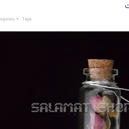
ت
egories
Tags