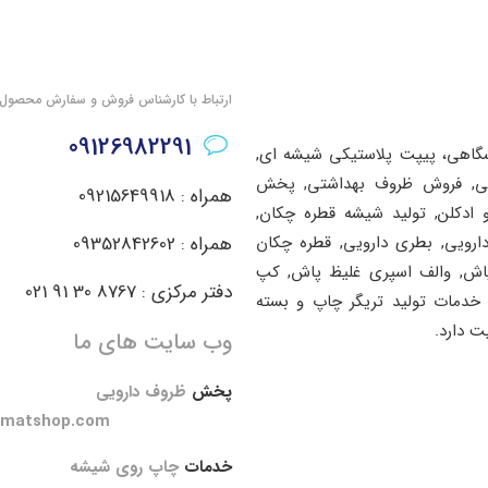
ارتباط با کارشناس فروش و سفارش محصول
09126982291
شگاهی، پیپت پلاستیکی شیشه ای,
اشتی, فروش ظروف بهداشتی, پخش
همراه : 09215649918
ادکلن, تولید شیشه قطره چکان,
دارویی, بطری دارویی, قطره چکان
همراه : 09352842602
پاش, والف اسپری غلیظ پاش, کپ
دفتر مرکزی : 8767 30 91 021
خدمات تولید تریگر چاپ و بسته
ت دارد.
وب سایت های ما
پخش
ظروف دارویی
amatshop.com
خدمات
چاپ روی شیشه