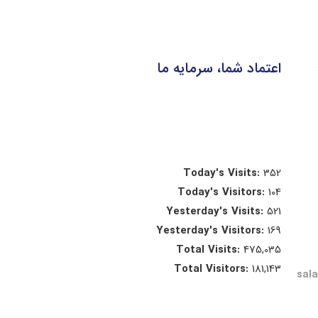
اعتماد شما، سرمایه ما
Today's Visits:
352
Today's Visitors:
104
Yesterday's Visits:
521
Yesterday's Visitors:
169
Total Visits:
475,035
Total Visitors:
181,143
sal