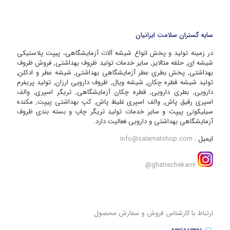
سایه گستران سلامت ایرانیان
در زمینه تولید و پخش انواع شیشه آلات آزمایشگاهی، پیپت پلاستیکی
شیشه ای, حلقه متالایز, سایر خدمات تولید ظروف بهداشتی, فروش ظروف
بهداشتی, پخش بطری عطر آزمایشگاهی بهداشتی, شیشه عطر و ادکلن,
تولید شیشه قطره چکان, شیشه ویال, ظروف دارویی ارزان, تولید پریفرم
دارویی, بطری دارویی, قطره چکان آزمایشگاهی, تریگر اسپری, والف
اسپری رقیق پاش, والف اسپری غلیظ پاش, کپ بهداشتی پیپت, مکنده
سیلیکونی پیپت و سایر خدمات تولید تریگر چاپ و بسته بندی ظروف
آزمایشگاهی بهداشتی و دارویی فعالیت دارد.
ایمیل :
info@salamatshop.com
ghatrechekan7@
ارتباط با کارشناس فروش و سفارش محصول