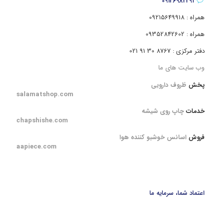
09126982291
همراه : 09215649918
همراه : 09352842602
دفتر مرکزی : 8767 30 91 021
وب سایت های ما
پخش
ظروف دارویی
salamatshop.com
خدمات
چاپ روی شیشه
chapshishe.com
فروش
اسانس خوشبو کننده هوا
aapiece.com
اعتماد شما، سرمایه ما