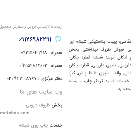
ارتباط با کارشناس فروش و سفارش محصول
09126982291
شگاهی، پیپت پلاستیکی شیشه ای,
اشتی, فروش ظروف بهداشتی, پخش
همراه : 09215649918
ادکلن, تولید شیشه قطره چکان,
دارویی, بطری دارویی, قطره چکان
همراه : 09352842602
پاش, والف اسپری غلیظ پاش, کپ
دفتر مرکزی : 8767 30 91 021
خدمات تولید تریگر چاپ و بسته
ت دارد.
وب سایت های ما
پخش
ظروف دارویی
amatshop.com
خدمات
چاپ روی شیشه