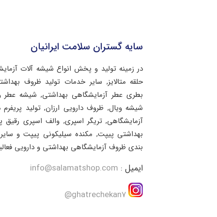
سایه گستران سلامت ایرانیان
در زمینه تولید و پخش انواع شیشه آلات آزمای
حلقه متالایز, سایر خدمات تولید ظروف بهد
بطری عطر آزمایشگاهی بهداشتی, شیشه عطر و 
شیشه ویال, ظروف دارویی ارزان, تولید پریفرم 
آزمایشگاهی, تریگر اسپری, والف اسپری رقیق 
بهداشتی پیپت, مکنده سیلیکونی پیپت و سایر 
بندی ظروف آزمایشگاهی بهداشتی و دارویی فعالی
ایمیل :
info@salamatshop.com
ghatrechekan7@