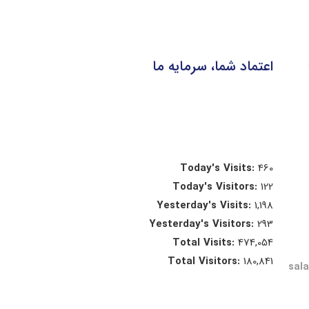
اعتماد شما، سرمایه ما
Today's Visits:
460
Today's Visitors:
122
Yesterday's Visits:
1,198
Yesterday's Visitors:
293
Total Visits:
474,054
Total Visitors:
180,841
sal