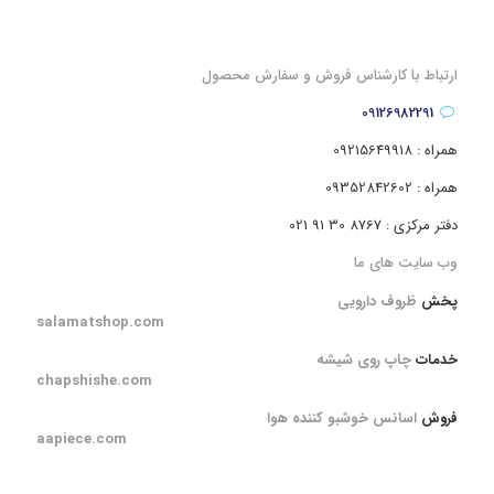
ارتباط با کارشناس فروش و سفارش محصول
09126982291
همراه : 09215649918
همراه : 09352842602
دفتر مرکزی : 8767 30 91 021
وب سایت های ما
پخش
ظروف دارویی
salamatshop.com
خدمات
چاپ روی شیشه
chapshishe.com
فروش
اسانس خوشبو کننده هوا
aapiece.com