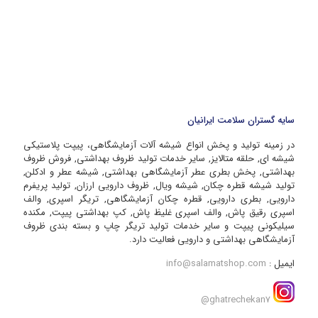
سایه گستران سلامت ایرانیان
در زمینه تولید و پخش انواع شیشه آلات آزمایشگاهی، پیپت پلاستیکی
شیشه ای, حلقه متالایز, سایر خدمات تولید ظروف بهداشتی, فروش ظروف
بهداشتی, پخش بطری عطر آزمایشگاهی بهداشتی, شیشه عطر و ادکلن,
تولید شیشه قطره چکان, شیشه ویال, ظروف دارویی ارزان, تولید پریفرم
دارویی, بطری دارویی, قطره چکان آزمایشگاهی, تریگر اسپری, والف
اسپری رقیق پاش, والف اسپری غلیظ پاش, کپ بهداشتی پیپت, مکنده
سیلیکونی پیپت و سایر خدمات تولید تریگر چاپ و بسته بندی ظروف
آزمایشگاهی بهداشتی و دارویی فعالیت دارد.
ایمیل :
info@salamatshop.com
ghatrechekan7@