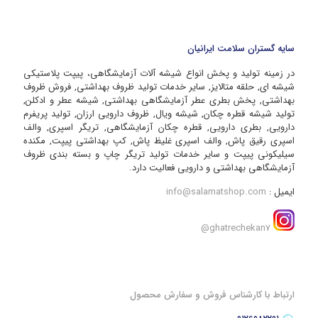
سایه گستران سلامت ایرانیان
در زمینه تولید و پخش انواع شیشه آلات آزمایشگاهی، پیپت پلاستیکی
شیشه ای, حلقه متالایز, سایر خدمات تولید ظروف بهداشتی, فروش ظروف
بهداشتی, پخش بطری عطر آزمایشگاهی بهداشتی, شیشه عطر و ادکلن,
تولید شیشه قطره چکان, شیشه ویال, ظروف دارویی ارزان, تولید پریفرم
دارویی, بطری دارویی, قطره چکان آزمایشگاهی, تریگر اسپری, والف
اسپری رقیق پاش, والف اسپری غلیظ پاش, کپ بهداشتی پیپت, مکنده
سیلیکونی پیپت و سایر خدمات تولید تریگر چاپ و بسته بندی ظروف
آزمایشگاهی بهداشتی و دارویی فعالیت دارد.
ایمیل :
info@salamatshop.com
ghatrechekan7@
ارتباط با کارشناس فروش و سفارش محصول