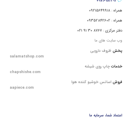
09126982291
همراه : 09215649918
همراه : 09352842602
دفتر مرکزی : 8767 30 91 021
وب سایت های ما
پخش
ظروف دارویی
salamatshop.com
خدمات
چاپ روی شیشه
chapshishe.com
فروش
اسانس خوشبو کننده هوا
aapiece.com
اعتماد شما، سرمایه ما