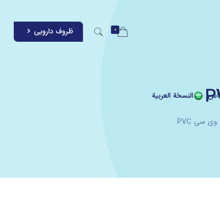
0
ظروف دارویی
اس
النسخة العربية
ی سی PVC