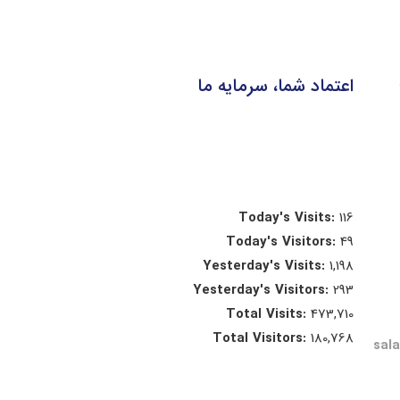
اعتماد شما، سرمایه ما
Today's Visits:
116
Today's Visitors:
49
Yesterday's Visits:
1,198
Yesterday's Visitors:
293
Total Visits:
473,710
Total Visitors:
180,768
sal