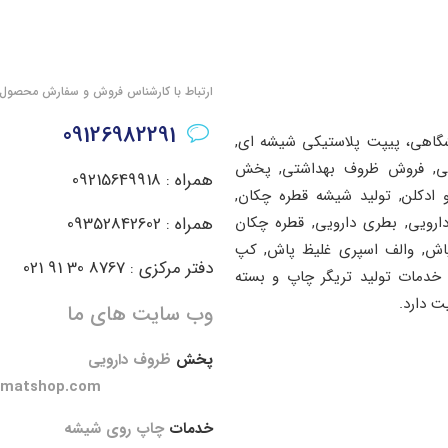
ارتباط با کارشناس فروش و سفارش محصول
09126982291
شگاهی، پیپت پلاستیکی شیشه ای,
اشتی, فروش ظروف بهداشتی, پخش
همراه : 09215649918
ادکلن, تولید شیشه قطره چکان,
دارویی, بطری دارویی, قطره چکان
همراه : 09352842602
پاش, والف اسپری غلیظ پاش, کپ
دفتر مرکزی : 8767 30 91 021
خدمات تولید تریگر چاپ و بسته
ت دارد.
وب سایت های ما
پخش
ظروف دارویی
amatshop.com
خدمات
چاپ روی شیشه