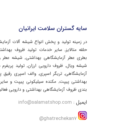
سایه گستران سلامت ایرانیان
در زمینه تولید و پخش انواع شیشه آلات آزمای
حلقه متالایز, سایر خدمات تولید ظروف بهد
بطری عطر آزمایشگاهی بهداشتی, شیشه عطر و 
شیشه ویال, ظروف دارویی ارزان, تولید پریفرم 
آزمایشگاهی, تریگر اسپری, والف اسپری رقیق 
بهداشتی پیپت, مکنده سیلیکونی پیپت و سایر 
بندی ظروف آزمایشگاهی بهداشتی و دارویی فعالی
ایمیل :
info@salamatshop.com
ghatrechekan7@