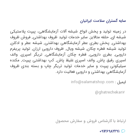
سایه گستران سلامت ایرانیان
در زمینه تولید و پخش انواع شیشه آلات آزمایشگاهی، پیپت پلاستیکی
شیشه ای, حلقه متالایز, سایر خدمات تولید ظروف بهداشتی, فروش ظروف
بهداشتی, پخش بطری عطر آزمایشگاهی بهداشتی, شیشه عطر و ادکلن,
تولید شیشه قطره چکان, شیشه ویال, ظروف دارویی ارزان, تولید پریفرم
دارویی, بطری دارویی, قطره چکان آزمایشگاهی, تریگر اسپری, والف
اسپری رقیق پاش, والف اسپری غلیظ پاش, کپ بهداشتی پیپت, مکنده
سیلیکونی پیپت و سایر خدمات تولید تریگر چاپ و بسته بندی ظروف
آزمایشگاهی بهداشتی و دارویی فعالیت دارد.
ایمیل :
info@salamatshop.com
ghatrechekan7@
ارتباط با کارشناس فروش و سفارش محصول
09126982291