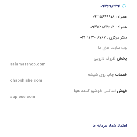
09126982291
همراه : 09215649918
همراه : 09352842602
دفتر مرکزی : 8767 30 91 021
وب سایت های ما
پخش
ظروف دارویی
salamatshop.com
خدمات
چاپ روی شیشه
chapshishe.com
فروش
اسانس خوشبو کننده هوا
aapiece.com
اعتماد شما، سرمایه ما