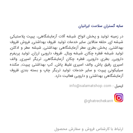
سایه گستران سلامت ایرانیان
در زمینه تولید و پخش انواع شیشه آلات آزمایشگاهی، پیپت پلاستیکی
شیشه ای, حلقه متالایز, سایر خدمات تولید ظروف بهداشتی, فروش ظروف
بهداشتی, پخش بطری عطر آزمایشگاهی بهداشتی, شیشه عطر و ادکلن,
تولید شیشه قطره چکان, شیشه ویال, ظروف دارویی ارزان, تولید پریفرم
دارویی, بطری دارویی, قطره چکان آزمایشگاهی, تریگر اسپری, والف
اسپری رقیق پاش, والف اسپری غلیظ پاش, کپ بهداشتی پیپت, مکنده
سیلیکونی پیپت و سایر خدمات تولید تریگر چاپ و بسته بندی ظروف
آزمایشگاهی بهداشتی و دارویی فعالیت دارد.
ایمیل :
info@salamatshop.com
ghatrechekan7@
ارتباط با کارشناس فروش و سفارش محصول