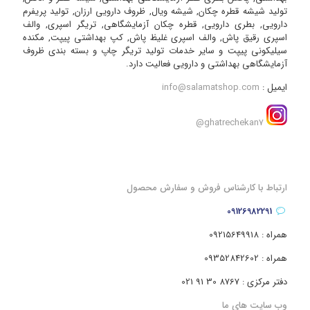
تولید شیشه قطره چکان, شیشه ویال, ظروف دارویی ارزان, تولید پریفرم
دارویی, بطری دارویی, قطره چکان آزمایشگاهی, تریگر اسپری, والف
اسپری رقیق پاش, والف اسپری غلیظ پاش, کپ بهداشتی پیپت, مکنده
سیلیکونی پیپت و سایر خدمات تولید تریگر چاپ و بسته بندی ظروف
آزمایشگاهی بهداشتی و دارویی فعالیت دارد.
ایمیل :
info@salamatshop.com
ghatrechekan7@
ارتباط با کارشناس فروش و سفارش محصول
09126982291
همراه : 09215649918
همراه : 09352842602
دفتر مرکزی : 8767 30 91 021
وب سایت های ما