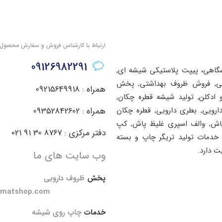
ارتباط با کارشناس فروش و سفارش محصول
09126982291
شگاهی، پیپت پلاستیکی شیشه ای,
اشتی, فروش ظروف بهداشتی, پخش
همراه : 09215649918
ادکلن, تولید شیشه قطره چکان,
دارویی, بطری دارویی, قطره چکان
همراه : 09352842602
پاش, والف اسپری غلیظ پاش, کپ
دفتر مرکزی : 8767 30 91 021
خدمات تولید تریگر چاپ و بسته
ت دارد.
وب سایت های ما
پخش
ظروف دارویی
amatshop.com
خدمات
چاپ روی شیشه