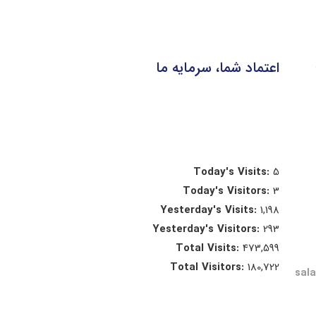
اعتماد شما، سرمایه ما
Today's Visits:
5
Today's Visitors:
3
Yesterday's Visits:
1,198
Yesterday's Visitors:
293
Total Visits:
473,599
Total Visitors:
180,722
sal