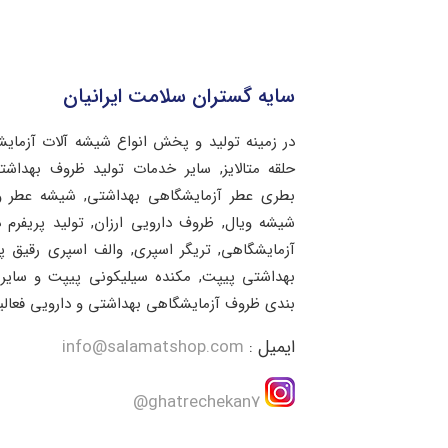
سایه گستران سلامت ایرانیان
در زمینه تولید و پخش انواع شیشه آلات آزمای
حلقه متالایز, سایر خدمات تولید ظروف بهد
بطری عطر آزمایشگاهی بهداشتی, شیشه عطر و 
شیشه ویال, ظروف دارویی ارزان, تولید پریفرم 
آزمایشگاهی, تریگر اسپری, والف اسپری رقیق 
بهداشتی پیپت, مکنده سیلیکونی پیپت و سایر 
بندی ظروف آزمایشگاهی بهداشتی و دارویی فعالی
ایمیل :
info@salamatshop.com
ghatrechekan7@