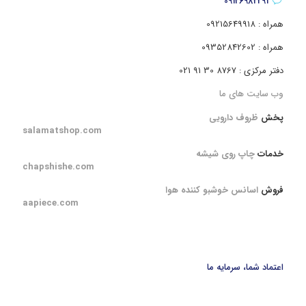
09126982291
همراه : 09215649918
همراه : 09352842602
دفتر مرکزی : 8767 30 91 021
وب سایت های ما
پخش
ظروف دارویی
salamatshop.com
خدمات
چاپ روی شیشه
chapshishe.com
فروش
اسانس خوشبو کننده هوا
aapiece.com
اعتماد شما، سرمایه ما