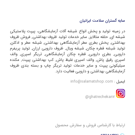
سایه گستران سلامت ایرانیان
در زمینه تولید و پخش انواع شیشه آلات آزمایشگاهی، پیپت پلاستیکی
شیشه ای, حلقه متالایز, سایر خدمات تولید ظروف بهداشتی, فروش ظروف
بهداشتی, پخش بطری عطر آزمایشگاهی بهداشتی, شیشه عطر و ادکلن,
تولید شیشه قطره چکان, شیشه ویال, ظروف دارویی ارزان, تولید پریفرم
دارویی, بطری دارویی, قطره چکان آزمایشگاهی, تریگر اسپری, والف
اسپری رقیق پاش, والف اسپری غلیظ پاش, کپ بهداشتی پیپت, مکنده
سیلیکونی پیپت و سایر خدمات تولید تریگر چاپ و بسته بندی ظروف
آزمایشگاهی بهداشتی و دارویی فعالیت دارد.
ایمیل :
info@salamatshop.com
ghatrechekan7@
ارتباط با کارشناس فروش و سفارش محصول